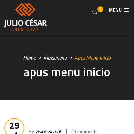
MENU
0
Home
Megamenu
Apus Menu Inicio
apus menu inicio
29
By
visionvirtual
0 Comments
Jul