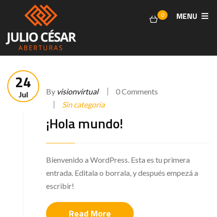
MENU
0
24
By
visionvirtual
0 Comments
Jul
Sin categoría
¡Hola mundo!
Bienvenido a WordPress. Esta es tu primera
entrada. Editala o borrala, y después empezá a
escribir!
Read More